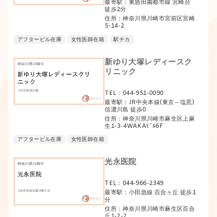
最寄駅：東急田園都市線 宮崎台
徒歩2分
住所：神奈川県川崎市宮前区宮崎
5-14-2
アフターピル在庫
女性医師在籍
駅チカ
新ゆり大塚レディースク
リニック
TEL：044-951-0090
最寄駅：JR中央本線(東京～塩尻)
信濃川島 徒歩0
住所：神奈川県川崎市麻生区上麻
生1-3-4WAKAﾋﾞﾙ6F
アフターピル在庫
女性医師在籍
光永医院
TEL：044-966-2349
最寄駅：小田急線 百合ヶ丘 徒歩1
分
住所：神奈川県川崎市麻生区百合
丘1-2-2