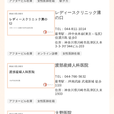
アフターピル在庫
女性医師在籍
駅チカ
レディースクリニック溝
の口
TEL：044-811-1014
最寄駅：JR中央本線(東京～塩尻)
信濃川島 徒歩0
住所：神奈川県川崎市高津区久本
3-3-3ザ344ビル203
アフターピル在庫
オンライン診療
女性医師在籍
渡部産婦人科医院
TEL：044-766-5632
最寄駅：JR南武線 武蔵新城 徒歩
11分
住所：神奈川県川崎市高津区久末
1933
アフターピル在庫
女性医師在籍
大野医院