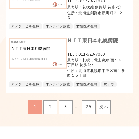
TEL：0154-32-1020
最寄駅：花咲線 釧路駅 徒歩7分
住所：北海道釧路市新川町２-２
３
アフターピル在庫
オンライン診療
女性医師在籍
ＮＴＴ東日本札幌病院
TEL：011-623-7000
最寄駅：札幌市電山鼻線 西１５
丁目駅 徒歩1分
住所：北海道札幌市中央区南１条
西１５丁目
アフターピル在庫
オンライン診療
女性医師在籍
駅チカ
…
1
2
3
25
次へ