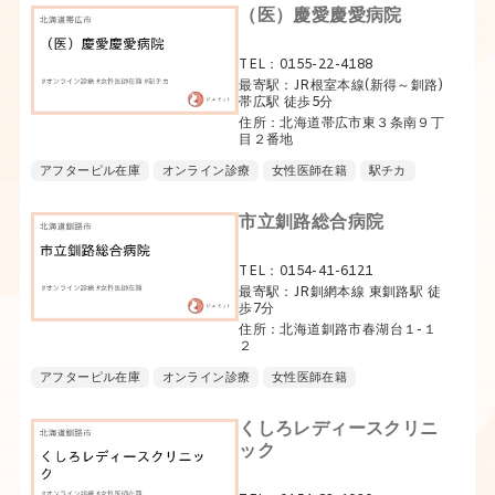
（医）慶愛慶愛病院
TEL：0155-22-4188
最寄駅：JR根室本線(新得～釧路)
帯広駅 徒歩5分
住所：北海道帯広市東３条南９丁
目２番地
アフターピル在庫
オンライン診療
女性医師在籍
駅チカ
市立釧路総合病院
TEL：0154-41-6121
最寄駅：JR釧網本線 東釧路駅 徒
歩7分
住所：北海道釧路市春湖台１-１
２
アフターピル在庫
オンライン診療
女性医師在籍
くしろレディースクリニ
ック