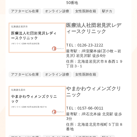
50番地
アフターピル在庫
オンライン診療
女性医師在籍
駅チカ
医療法人社団岩見沢レデ
ィースクリニック
TEL：0126-23-2222
最寄駅：JR室蘭本線(苫小牧～岩
見沢) 岩見沢駅 徒歩6分
住所：北海道岩見沢市８条西１９
丁目３-１
アフターピル在庫
オンライン診療
女性医師在籍
やまかわウィメンズクリ
ニック
TEL：0157-66-0011
最寄駅：JR石北本線 北見駅 徒歩
3分
住所：北海道北見市桜町５丁目８
番地