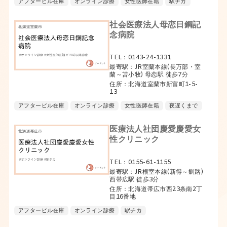
アフターピル在庫
オンライン診療
女性医師在籍
駅チカ
社会医療法人母恋日鋼記
念病院
TEL：0143-24-1331
最寄駅：JR室蘭本線(長万部・室
蘭～苫小牧) 母恋駅 徒歩7分
住所：北海道室蘭市新富町1-5-
13
アフターピル在庫
オンライン診療
女性医師在籍
夜遅くまで
医療法人社団慶愛慶愛女
性クリニック
TEL：0155-61-1155
最寄駅：JR根室本線(新得～釧路)
西帯広駅 徒歩3分
住所：北海道帯広市西23条南2丁
目16番地
アフターピル在庫
オンライン診療
駅チカ