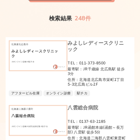
検索結果
248件
みよしレディースクリニ
ック
TEL：011-373-8500
最寄駅：JR千歳線 北広島駅 徒歩
3分
住所：北海道北広島市栄町1丁目
5-3北広島ビル2F
アフターピル在庫
オンライン診療
駅チカ
八雲総合病院
TEL：0137-63-2185
最寄駅：JR函館本線(函館～長万
部) 八雲駅 徒歩5分
住所：北海道二海郡八雲町東雲町