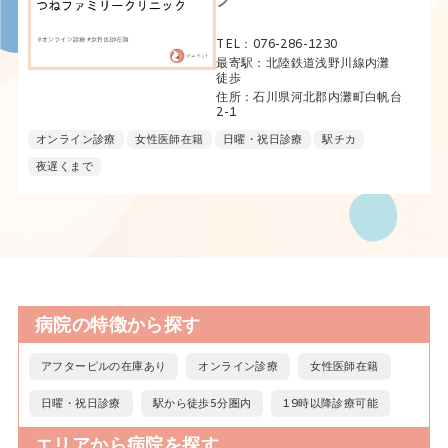
ク
TEL：076-286-1230
最寄駅：北陸鉄道浅野川線内灘
徒歩
住所：石川県河北郡内灘町白帆台
2-1
オンライン診療
女性医師在籍
日曜・祝日診療
駅チカ
夜遅くまで
病院の特徴から探す
アフターピルの在庫あり
オンライン診療
女性医師在籍
日曜・祝日診療
駅から徒歩5分圏内
19時以降診療可能
エリアから病院を探す