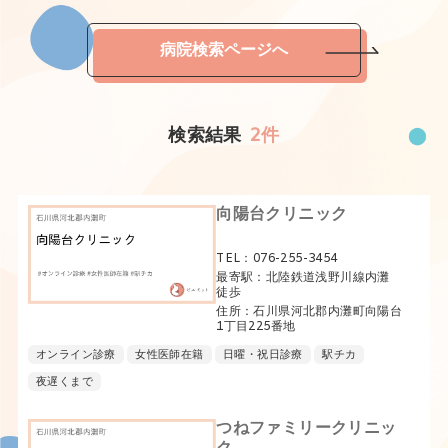
病院検索ページへ
検索結果
2件
向陽台クリニック
TEL：076-255-3454
最寄駅：北陸鉄道浅野川線内灘
徒歩
住所：石川県河北郡内灘町向陽台
1丁目225番地
オンライン診療
女性医師在籍
日曜・祝日診療
駅チカ
夜遅くまで
つねファミリークリニッ