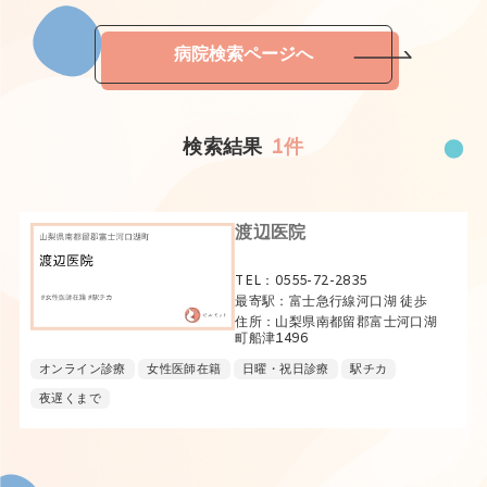
病院検索ページへ
検索結果
1件
渡辺医院
TEL：0555-72-2835
最寄駅：富士急行線河口湖 徒歩
住所：山梨県南都留郡富士河口湖
町船津1496
オンライン診療
女性医師在籍
日曜・祝日診療
駅チカ
夜遅くまで