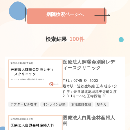
病院検索ページへ
検索結果
100件
医療法人輝曜会別府レデ
ィースクリニック
TEL：0745-34-2000
最寄駅：近鉄生駒線 王寺 徒歩1分
住所：奈良県北葛城郡王寺町久度
2-3-1りーべる王寺西館 3F
アフターピル在庫
オンライン診療
女性医師在籍
駅チカ
医療法人白鳳会林産婦人
科