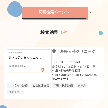
病院検索ページへ
検索結果
1件
井上産婦人科クリニック
TEL：093-621-5608
最寄駅：JR鹿児島本線(下関・門
司港～博多)黒崎 徒歩
住所：福岡県北九州市八幡西区黒
埼1ー３ー４
オンライン診療
女性医師在籍
日曜・祝日診療
駅チカ
夜遅くまで