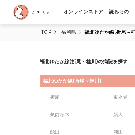
オンラインストア
読みもの
TOP
福岡県
福北ゆたか線(折尾～桂
福北ゆたか線(折尾～桂川)
の病院を探す
福北ゆたか線(折尾～桂川)
折尾
東水巻
筑前植木
新入
鯰田
浦田