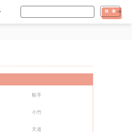
-
検 索
鞍手
小竹
天道