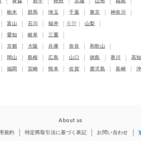
道
青森
岩手
秋田
宮城
山形
福島
栃木
群馬
埼玉
千葉
東京
神奈川
富山
石川
福井
長野
山梨
愛知
岐阜
三重
京都
大阪
兵庫
奈良
和歌山
岡山
島根
広島
山口
徳島
香川
高
福岡
宮崎
熊本
佐賀
鹿児島
長崎
About us
用規約
特定商取引法に基づく表記
お問い合わせ