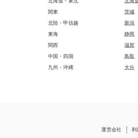
北海道・東北
北海
関東
茨城
北陸・甲信越
新潟
東海
静岡
関西
滋賀
中国・四国
鳥取
九州・沖縄
大分
運営会社
利