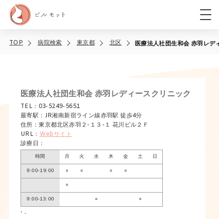
TOP
病院検索
東京都
北区
医療法人社団生和会 赤羽レデ
医療法人社団生和会 赤羽レディースクリニック
TEL：03-5249-5651
最寄駅：JR湘南新宿ライン線赤羽駅 徒歩4分
住所：東京都北区赤羽２-１３-１ 花川ビル２Ｆ
URL：
Webサイト
診療日：
時間
月
火
水
木
金
土
日
9:00-19:00
○
○
○
○
○
9:00-13:00
○
○
* -