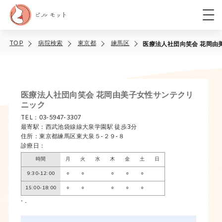
TOP
病院検索
東京都
練馬区
医療法人社団向笑会 花岡由
医療法人社団向笑会 花岡由美子女性サンテクリ
ニック
TEL：03-5947-3307
最寄駅：西武池袋線線大泉学園駅 徒歩3分
住所：東京都練馬区東大泉５-２９-８
診療日：
時間
月
火
水
木
金
土
日
9:30-12:00
○
○
○
○
○
15:00-18:00
○
○
○
○
○
* -