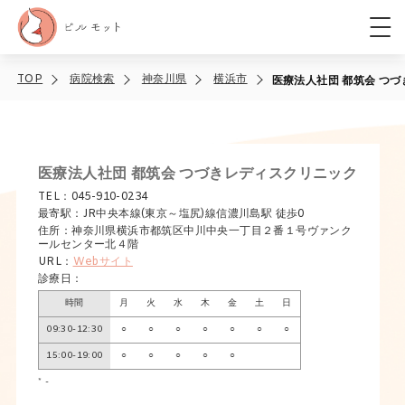
TOP
病院検索
神奈川県
横浜市
医療法人社団 都筑会 つ
医療法人社団 都筑会 つづきレディスクリニック
TEL：045-910-0234
最寄駅：JR中央本線(東京～塩尻)線信濃川島駅 徒歩0
住所：神奈川県横浜市都筑区中川中央一丁目２番１号ヴァンク
ールセンター北４階
URL：
Webサイト
診療日：
時間
月
火
水
木
金
土
日
09:30-12:30
○
○
○
○
○
○
○
15:00-19:00
○
○
○
○
○
* -