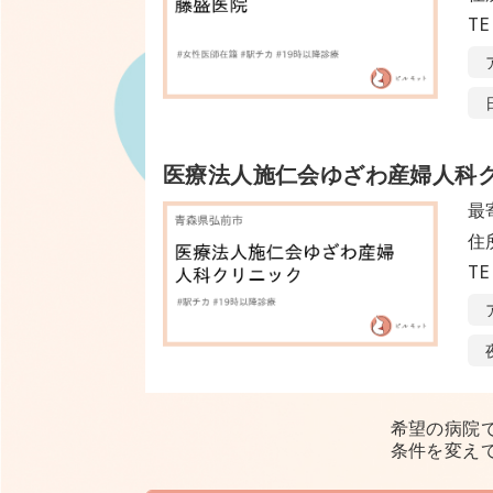
TE
医療法人施仁会ゆざわ産婦人科
最
住
TE
希望の病院
条件を変え