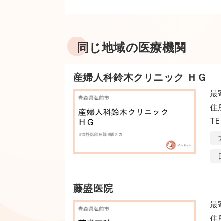
同じ地域の医療機関
産婦人科鈴木クリニック ＨＧ
最
住
TE
藤盛医院
最
住