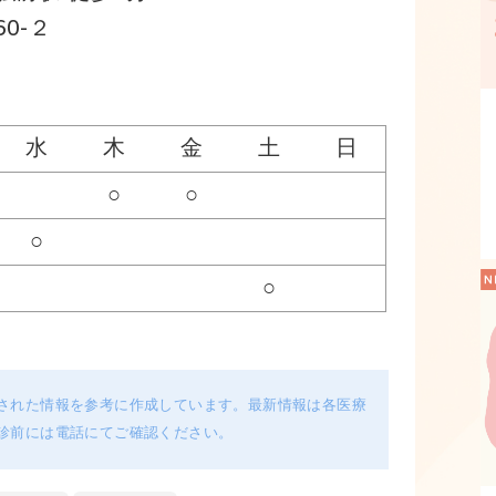
0-２
水
木
金
土
日
○
○
○
○
された情報を参考に作成しています。最新情報は各医療
診前には電話にてご確認ください。