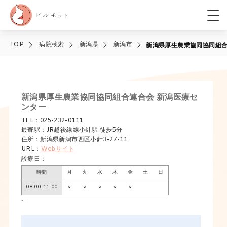
TOP
病院検索
新潟県
新潟市
新潟県厚生農業協同協同組合
新潟県厚生農業協同協同組合連合会 新潟医療セ
ンター
TEL：025-232-0111
最寄駅：JR越後線線小針駅 徒歩5分
住所：新潟県新潟市西区小針3-27-11
URL：
Webサイト
診療日：
時間
月
火
水
木
金
土
日
08:00-11:00
○
○
○
○
○
* -