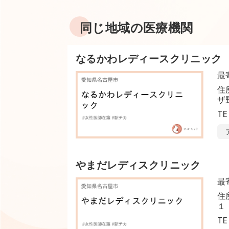
同じ地域の医療機関
なるかわレディースクリニック
最
住
ザ
TE
やまだレディスクリニック
最
住
１
TE