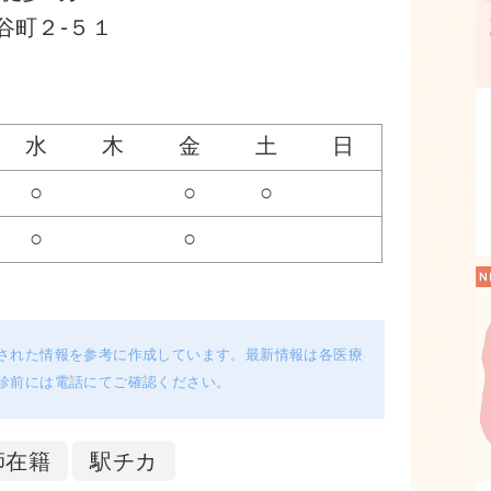
谷町２-５１
水
木
金
土
日
○
○
○
○
○
された情報を参考に作成しています。最新情報は各医療
診前には電話にてご確認ください。
師在籍
駅チカ