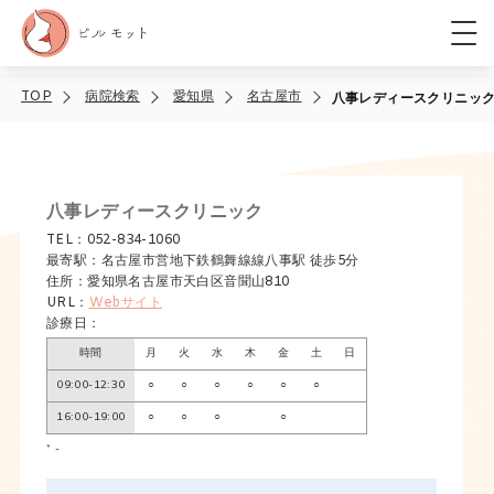
TOP
病院検索
愛知県
名古屋市
八事レディースクリニッ
八事レディースクリニック
TEL：052-834-1060
最寄駅：名古屋市営地下鉄鶴舞線線八事駅 徒歩5分
住所：愛知県名古屋市天白区音聞山810
URL：
Webサイト
診療日：
時間
月
火
水
木
金
土
日
09:00-12:30
○
○
○
○
○
○
16:00-19:00
○
○
○
○
* -