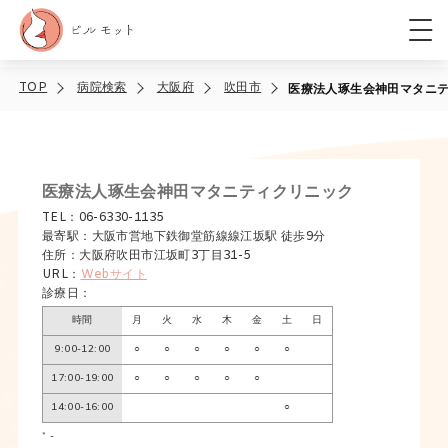
TOP
病院検索
大阪府
吹田市
医療法人琢生会神田マタニ
医療法人琢生会神田マタニティクリニック
TEL：06-6330-1135
最寄駅：大阪市営地下鉄御堂筋線線江坂駅 徒歩9分
住所：大阪府吹田市江坂町3丁目31-5
URL：
Webサイト
診療日：
時間
月
火
水
木
金
土
日
9:00-12:00
○
○
○
○
○
○
17:00-19:00
○
○
○
○
○
14:00-16:00
○
* -