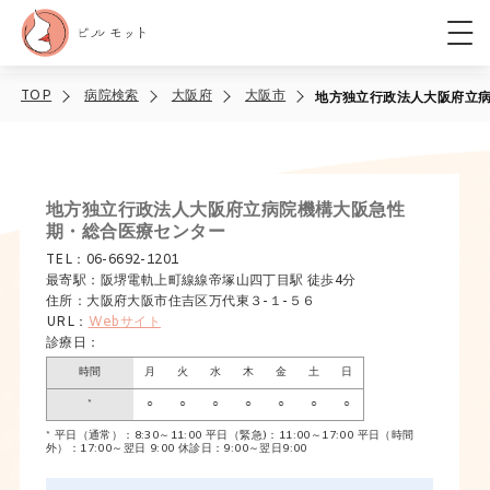
TOP
病院検索
大阪府
大阪市
地方独立行政法人大阪府立
地方独立行政法人大阪府立病院機構大阪急性
期・総合医療センター
TEL：06-6692-1201
最寄駅：阪堺電軌上町線線帝塚山四丁目駅 徒歩4分
住所：大阪府大阪市住吉区万代東３-１-５６
URL：
Webサイト
診療日：
時間
月
火
水
木
金
土
日
*
○
○
○
○
○
○
○
* 平日（通常）：8:30～11:00 平日（緊急)：11:00～17:00 平日（時間
外）：17:00～翌日 9:00 休診日：9:00～翌日9:00