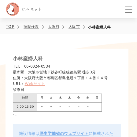
TOP
病院検索
大阪府
大阪市
小林産婦人科
小林産婦人科
TEL：06-6924-0934
最寄駅：大阪市営地下鉄谷町線線都島駅 徒歩3分
住所：大阪府大阪市都島区都島北通１丁目１４番２４号
URL：
Webサイト
診療日：
時間
月
火
水
木
金
土
日
9:00-13:30
○
○
○
○
○
○
* -
施設情報は
厚生労働省のウェブサイト
に掲載された