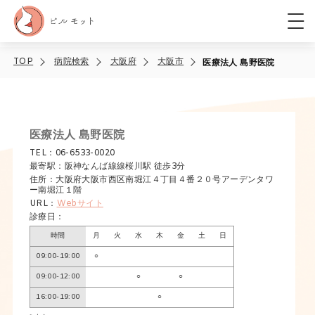
TOP
病院検索
大阪府
大阪市
医療法人 島野医院
医療法人 島野医院
TEL：06-6533-0020
最寄駅：阪神なんば線線桜川駅 徒歩3分
住所：大阪府大阪市西区南堀江４丁目４番２０号アーデンタワ
ー南堀江１階
URL：
Webサイト
診療日：
時間
月
火
水
木
金
土
日
09:00-19:00
○
09:00-12:00
○
○
16:00-19:00
○