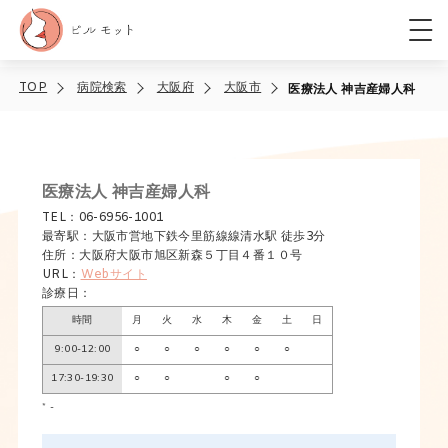
TOP
病院検索
大阪府
大阪市
医療法人 神吉産婦人科
医療法人 神吉産婦人科
TEL：06-6956-1001
最寄駅：大阪市営地下鉄今里筋線線清水駅 徒歩3分
住所：大阪府大阪市旭区新森５丁目４番１０号
URL：
Webサイト
診療日：
時間
月
火
水
木
金
土
日
9:00-12:00
○
○
○
○
○
○
17:30-19:30
○
○
○
○
* -