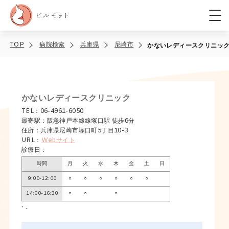
TOP
病院検索
兵庫県
尼崎市
かないレディースクリニッ
かないレディースクリニック
TEL：06-4961-6050
最寄駅：阪急神戸本線線塚口駅 徒歩6分
住所：兵庫県尼崎市塚口町5丁目10-3
URL：
Webサイト
診療日：
時間
月
火
水
木
金
土
日
9:00-12:00
○
○
○
○
○
○
14:00-16:30
○
○
○
* -