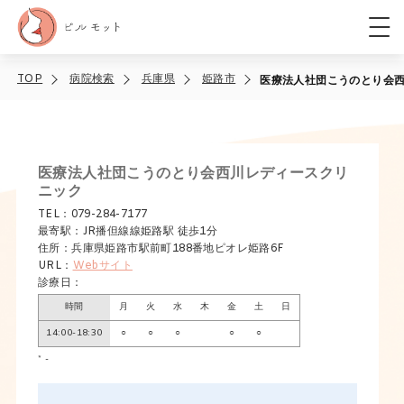
TOP
病院検索
兵庫県
姫路市
医療法人社団こうのとり会
医療法人社団こうのとり会西川レディースクリ
ニック
TEL：079-284-7177
最寄駅：JR播但線線姫路駅 徒歩1分
住所：兵庫県姫路市駅前町188番地ピオレ姫路6F
URL：
Webサイト
診療日：
時間
月
火
水
木
金
土
日
14:00-18:30
○
○
○
○
○
* -