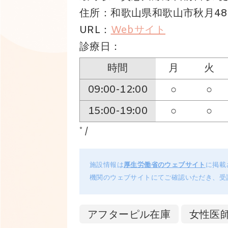
住所：和歌山県和歌山市秋月48
URL：
Webサイト
診療日：
時間
月
火
09:00-12:00
○
○
15:00-19:00
○
○
* /
施設情報は
厚生労働省のウェブサイト
に掲載
機関のウェブサイトにてご確認いただき、受
アフターピル在庫
女性医