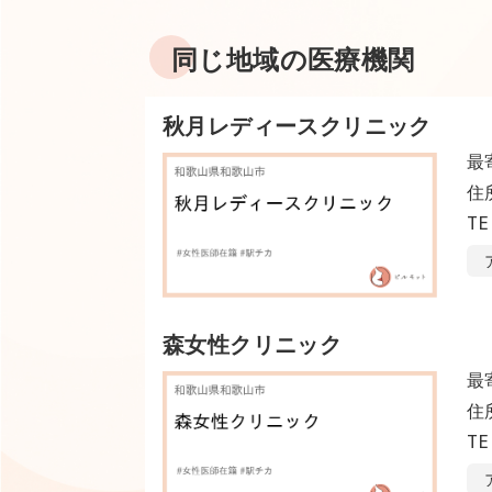
同じ地域の医療機関
秋月レディースクリニック
最
住
TE
森女性クリニック
最
住
TE