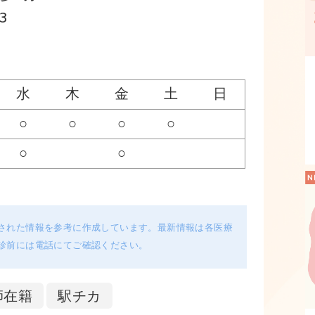
3
水
木
金
土
日
○
○
○
○
○
○
された情報を参考に作成しています。最新情報は各医療
診前には電話にてご確認ください。
師在籍
駅チカ