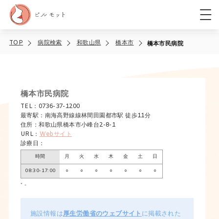
TOP
病院検索
和歌山県
橋本市
橋本市民病院
橋本市民病院
TEL：0736-37-1200
最寄駅：南海高野線線林間田園都市駅 徒歩11分
住所：和歌山県橋本市小峰台2-8-1
URL：
Webサイト
診療日：
時間
月
火
水
木
金
土
日
08:30-17:00
○
○
○
○
○
○
○
* -
施設情報は
厚生労働省のウェブサイト
に掲載された