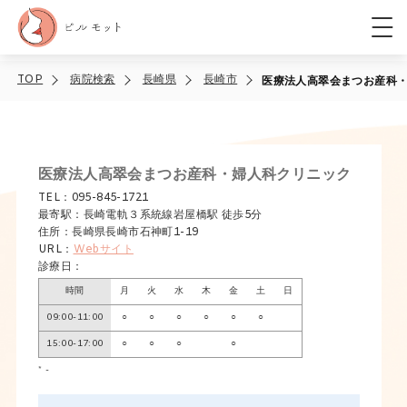
TOP
病院検索
長崎県
長崎市
医療法人高翠会まつお産科
医療法人高翠会まつお産科・婦人科クリニック
TEL：095-845-1721
最寄駅：長崎電軌３系統線岩屋橋駅 徒歩5分
住所：長崎県長崎市石神町1-19
URL：
Webサイト
診療日：
時間
月
火
水
木
金
土
日
09:00-11:00
○
○
○
○
○
○
15:00-17:00
○
○
○
○
* -