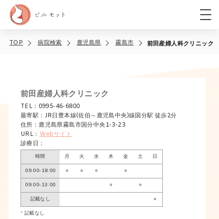
TOP
病院検索
鹿児島県
霧島市
前田産婦人科クリニック
前田産婦人科クリニック
TEL：0995-46-6800
最寄駅：JR日豊本線(佐伯～鹿児島中央)線国分駅 徒歩2分
住所：鹿児島県霧島市国分中央1-3-23
URL：
Webサイト
診療日：
時間
月
火
水
木
金
土
日
09:00-18:00
○
○
○
○
09:00-13:00
○
○
記載なし
○
* 記載なし