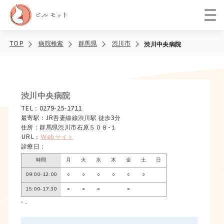
TOP
病院検索
群馬県
渋川市
渋川中央病院
渋川中央病院
TEL：0279-25-1711
最寄駅：JR吾妻線線渋川駅 徒歩3分
住所：群馬県渋川市石原５０８-１
URL：
Webサイト
診療日：
時間
月
火
水
木
金
土
日
09:00-12:00
○
○
○
○
○
○
15:00-17:30
○
○
○
○
* -