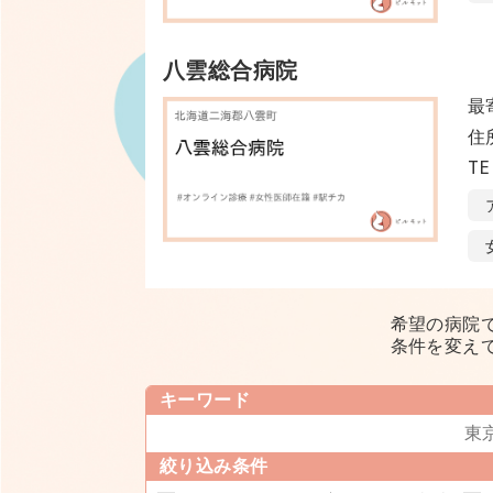
八雲総合病院
最
住
TE
希望の病院
条件を変え
キーワード
絞り込み条件