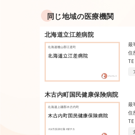
同じ地域の医療機関
北海道立江差病院
最
住
TE
木古内町国民健康保険病院
最
住
TE