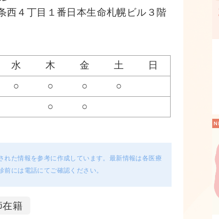
条西４丁目１番日本生命札幌ビル３階
水
木
金
土
日
○
○
○
○
○
○
された情報を参考に作成しています。最新情報は各医療
診前には電話にてご確認ください。
師在籍