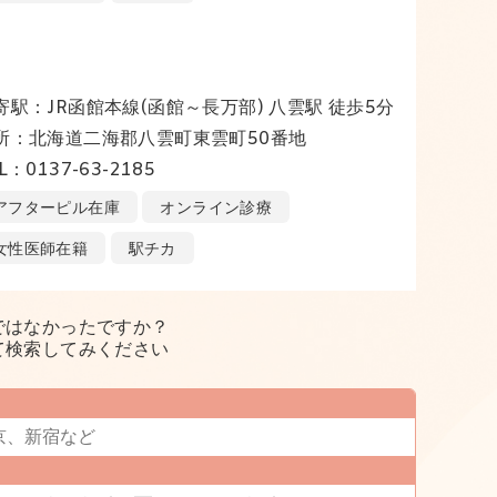
寄駅：JR函館本線(函館～長万部) 八雲駅 徒歩5分
所：北海道二海郡八雲町東雲町50番地
L：0137-63-2185
アフターピル在庫
オンライン診療
女性医師在籍
駅チカ
ではなかったですか？
て検索してみください