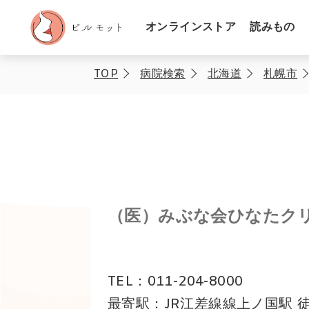
オンラインストア
読みもの
TOP
病院検索
北海道
札幌市
（医）みぶな会ひなたク
TEL：011-204-8000
最寄駅：JR江差線線上ノ国駅 徒