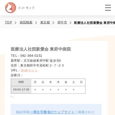
TOP
病院検索
東京都
府中市
医療法人社団新愛会 東府中
医療法人社団新愛会 東府中病院
TEL：042-364-0151
最寄駅：京王線線東府中駅 徒歩3分
住所：東京都府中市若松町２-７-２０
URL：
Webサイト
診療日：
時間
月
火
水
木
金
土
日
09:00-17:00
○
○
○
○
○
○
* -
施設情報は
厚生労働省のウェブサイト
に掲載された