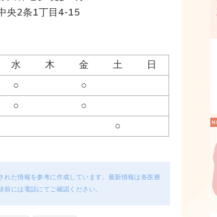
央2条1丁目4-15
水
木
金
土
日
○
○
○
○
○
された情報を参考に作成しています。最新情報は各医療
診前には電話にてご確認ください。