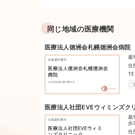
同じ地域の医療機関
医療法人徳洲会札幌徳洲会病院
最
住
TE
医療法人社団EVEウィミンズク
最
歩
住