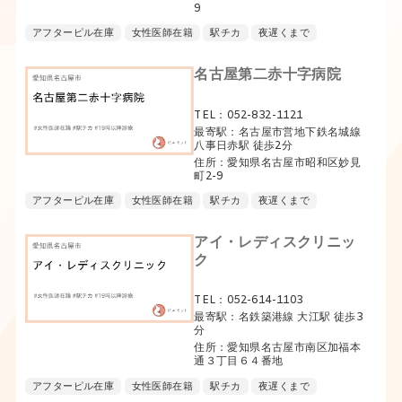
9
アフターピル在庫
女性医師在籍
駅チカ
夜遅くまで
名古屋第二赤十字病院
TEL：052-832-1121
最寄駅：名古屋市営地下鉄名城線
八事日赤駅 徒歩2分
住所：愛知県名古屋市昭和区妙見
町2-9
アフターピル在庫
女性医師在籍
駅チカ
夜遅くまで
アイ・レディスクリニッ
ク
TEL：052-614-1103
最寄駅：名鉄築港線 大江駅 徒歩3
分
住所：愛知県名古屋市南区加福本
通３丁目６４番地
アフターピル在庫
女性医師在籍
駅チカ
夜遅くまで