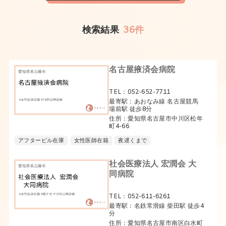
検索結果
36件
名古屋掖済会病院
TEL：052-652-7711
最寄駅：あおなみ線 名古屋競馬
場前駅 徒歩8分
住所：愛知県名古屋市中川区松年
町4-66
アフターピル在庫
女性医師在籍
夜遅くまで
社会医療法人 宏潤会 大
同病院
TEL：052-611-6261
最寄駅：名鉄常滑線 柴田駅 徒歩4
分
住所：愛知県名古屋市南区白水町