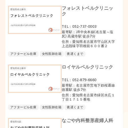
フォレストベルクリニッ
ク
TEL：052-737-0003
最寄駅：JR中央本線(名古屋～塩
尻) 高蔵寺駅 徒歩7分
住所：愛知県名古屋市守山区大字
上志段味字羽根前６００番２
アフターピル在庫
女性医師在籍
夜遅くまで
ロイヤルベルクリニック
TEL：052-879-6660
最寄駅：名古屋市営地下鉄桜通線
徳重駅 徒歩7分
住所：愛知県名古屋市緑区水広１
丁目１７１５番地
アフターピル在庫
女性医師在籍
夜遅くまで
なごや内科整形産婦人科