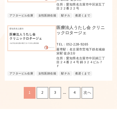
住所：愛知県名古屋市中区栄五丁
目２２番２２号
アフターピル在庫
女性医師在籍
駅チカ
夜遅くまで
医療法人うたし会 クリニ
ックロタージェ
TEL：052-228-9265
最寄駅：名古屋市営地下鉄名城線
栄駅 徒歩1分
住所：愛知県名古屋市中区錦三丁
目２４番２４号 錦３２４ビル７
Ｆ
アフターピル在庫
女性医師在籍
駅チカ
夜遅くまで
…
1
2
3
4
次へ