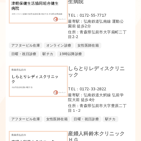
生病院
TEL：0172-55-7717
最寄駅：弘南鉄道弘南線 運動公
園前 徒歩2分
住所：青森県弘前市大字扇町二丁
目2-2
アフターピル在庫
オンライン診療
女性医師在籍
日曜・祝日診療
駅チカ
19時以降診療
しらとりレディスクリニ
ック
TEL：0172-33-2822
最寄駅：弘南鉄道大鰐線 弘前学
院大前 徒歩4分
住所：青森県弘前市大字豊原二丁
目１-２
アフターピル在庫
女性医師在籍
日曜・祝日診療
駅チカ
産婦人科鈴木クリニック
ＨＧ