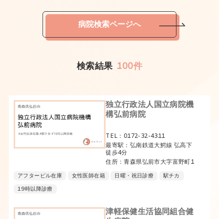
病院検索ページへ
検索結果
100件
独立行政法人国立病院機
構弘前病院
TEL：0172-32-4311
最寄駅：弘南鉄道大鰐線 弘高下
徒歩4分
住所：青森県弘前市大字富野町1
アフターピル在庫
女性医師在籍
日曜・祝日診療
駅チカ
19時以降診療
津軽保健生活協同組合健