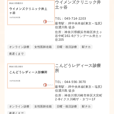
ウイメンズクリニック井
土ヶ谷
TEL：045-714-2203
最寄駅：JR中央本線(東京～塩尻)
信濃川島 徒歩
住所：神奈川県横浜市南区井土ヶ
谷中町161-6グランデール井土ヶ
谷205
オンライン診療
女性医師在籍
日曜・祝日診療
駅チカ
夜遅くまで
こんどうレディース診療
所
TEL：044-556-3070
最寄駅：JR中央本線(東京～塩尻)
信濃川島 徒歩
住所：神奈川県川崎市幸区大宮町
2-8イクス川崎ザ・タワー1F
オンライン診療
女性医師在籍
日曜・祝日診療
駅チカ
夜遅くまで