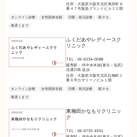
住所：大阪府大阪市北区角田町８
番４７号阪急グランドビル２２階
オンライン診療
女性医師在籍
日曜・祝日診療
駅チカ
夜遅くまで
ふくだあやレディースク
リニック
TEL：06-6354-0088
最寄駅：JR中央本線(東京～塩尻)
信濃川島 徒歩
住所：大阪府大阪市北区紅梅町１
番６号カザリーノビル１階
オンライン診療
女性医師在籍
日曜・祝日診療
駅チカ
夜遅くまで
東梅田かなもりクリニッ
ク
TEL：06-6755-4501
最寄駅：JR中央本線(東京～塩尻)