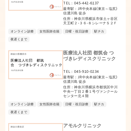
TEL：045-442-6137
最寄駅：JR中央本線(東京～塩尻)
信濃川島 徒歩
住所：神奈川県横浜市保土ヶ谷区
天王町２-３６-８シレーナＳ２Ｆ
オンライン診療
女性医師在籍
日曜・祝日診療
駅チカ
夜遅くまで
医療法人社団 都筑会 つ
づきレディスクリニック
TEL：045-910-0234
最寄駅：JR中央本線(東京～塩尻)
信濃川島 徒歩
住所：神奈川県横浜市都筑区中川
中央一丁目２番１号ヴァンクール
センター北４階
オンライン診療
女性医師在籍
日曜・祝日診療
駅チカ
夜遅くまで
アモルクリニック