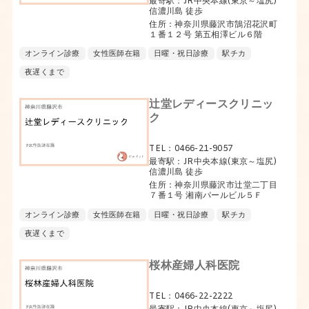
最寄駅：JR中央本線(東京～塩尻)
信濃川島 徒歩
住所：神奈川県藤沢市鵠沼花沢町
１番１２号 第五相澤ビル６階
オンライン診療
女性医師在籍
日曜・祝日診療
駅チカ
夜遅くまで
辻堂レディースクリニッ
ク
TEL：0466-21-9057
最寄駅：JR中央本線(東京～塩尻)
信濃川島 徒歩
住所：神奈川県藤沢市辻堂二丁目
７番１号 湘南パールビル５Ｆ
オンライン診療
女性医師在籍
日曜・祝日診療
駅チカ
夜遅くまで
桜林産婦人科医院
TEL：0466-22-2222