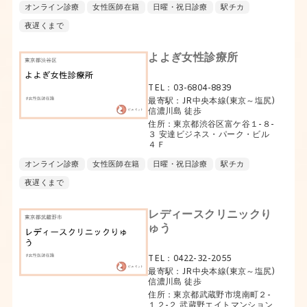
オンライン診療
女性医師在籍
日曜・祝日診療
駅チカ
夜遅くまで
よよぎ女性診療所
TEL：03-6804-8839
最寄駅：JR中央本線(東京～塩尻)
信濃川島 徒歩
住所：東京都渋谷区富ケ谷１-８-
３ 安達ビジネス・パーク・ビル
４Ｆ
オンライン診療
女性医師在籍
日曜・祝日診療
駅チカ
夜遅くまで
レディースクリニックり
ゅう
TEL：0422-32-2055
最寄駅：JR中央本線(東京～塩尻)
信濃川島 徒歩
住所：東京都武蔵野市境南町２-
１２-２ 武蔵野エイトマンション