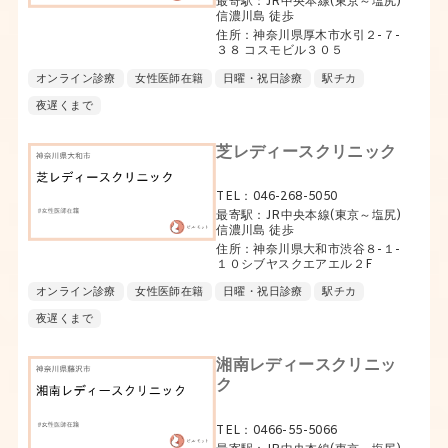
最寄駅：JR中央本線(東京～塩尻)
信濃川島 徒歩
住所：神奈川県厚木市水引２-７-
３８ コスモビル３０５
オンライン診療
女性医師在籍
日曜・祝日診療
駅チカ
夜遅くまで
芝レディースクリニック
TEL：046-268-5050
最寄駅：JR中央本線(東京～塩尻)
信濃川島 徒歩
住所：神奈川県大和市渋谷８-１-
１０シブヤスクエアエル２F
オンライン診療
女性医師在籍
日曜・祝日診療
駅チカ
夜遅くまで
湘南レディースクリニッ
ク
TEL：0466-55-5066