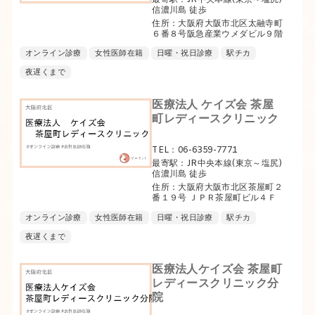
信濃川島 徒歩
住所：大阪府大阪市北区太融寺町
６番８号阪急産業ウメダビル９階
オンライン診療
女性医師在籍
日曜・祝日診療
駅チカ
夜遅くまで
医療法人 ケイズ会 茶屋
町レディースクリニック
TEL：06-6359-7771
最寄駅：JR中央本線(東京～塩尻)
信濃川島 徒歩
住所：大阪府大阪市北区茶屋町２
番１９号 ＪＰＲ茶屋町ビル４Ｆ
オンライン診療
女性医師在籍
日曜・祝日診療
駅チカ
夜遅くまで
医療法人ケイズ会 茶屋町
レディースクリニック分
院