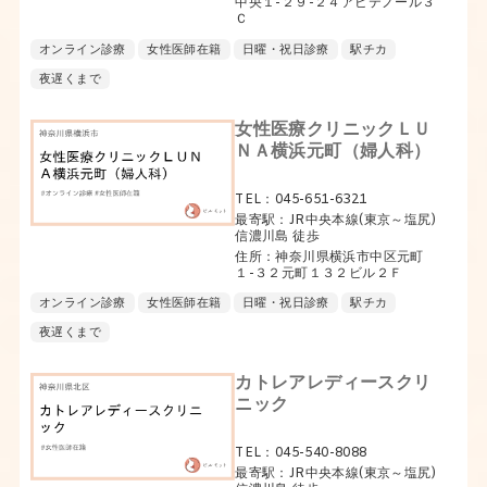
中央１-２９-２４アビテノール３
Ｃ
オンライン診療
女性医師在籍
日曜・祝日診療
駅チカ
夜遅くまで
女性医療クリニックＬＵ
ＮＡ横浜元町（婦人科）
TEL：045-651-6321
最寄駅：JR中央本線(東京～塩尻)
信濃川島 徒歩
住所：神奈川県横浜市中区元町
１-３２元町１３２ビル２Ｆ
オンライン診療
女性医師在籍
日曜・祝日診療
駅チカ
夜遅くまで
カトレアレディースクリ
ニック
TEL：045-540-8088
最寄駅：JR中央本線(東京～塩尻)