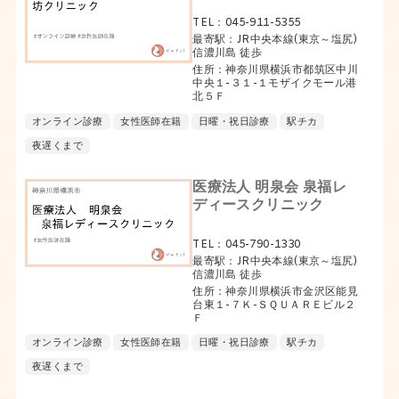
TEL：045-911-5355
最寄駅：JR中央本線(東京～塩尻)
信濃川島 徒歩
住所：神奈川県横浜市都筑区中川
中央１-３１-１モザイクモール港
北５Ｆ
オンライン診療
女性医師在籍
日曜・祝日診療
駅チカ
夜遅くまで
医療法人 明泉会 泉福レ
ディースクリニック
TEL：045-790-1330
最寄駅：JR中央本線(東京～塩尻)
信濃川島 徒歩
住所：神奈川県横浜市金沢区能見
台東１-７Ｋ-ＳＱＵＡＲＥビル２
Ｆ
オンライン診療
女性医師在籍
日曜・祝日診療
駅チカ
夜遅くまで