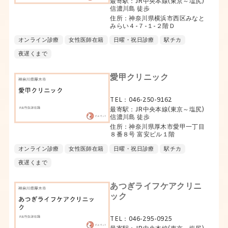
最寄駅：JR中央本線(東京～塩尻)
信濃川島 徒歩
住所：神奈川県横浜市西区みなと
みらい４-７-１-２階Ｄ
オンライン診療
女性医師在籍
日曜・祝日診療
駅チカ
夜遅くまで
愛甲クリニック
TEL：046-250-9162
最寄駅：JR中央本線(東京～塩尻)
信濃川島 徒歩
住所：神奈川県厚木市愛甲一丁目
８番８号 富安ビル１階
オンライン診療
女性医師在籍
日曜・祝日診療
駅チカ
夜遅くまで
あつぎライフケアクリニ
ック
TEL：046-295-0925