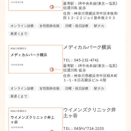
最寄駅：JR中央本線(東京～塩尻)
信濃川島 徒歩
住所：神奈川県横浜市中区本牧和
田１２-２２ジョイ新本牧２０３
オンライン診療
女性医師在籍
日曜・祝日診療
駅チカ
夜遅くまで
メディカルパーク横浜
TEL：045-232-4741
最寄駅：JR中央本線(東京～塩尻)
信濃川島 徒歩
住所：神奈川県横浜市中区桜木町
１-１-８日石横浜ビル４階
オンライン診療
女性医師在籍
日曜・祝日診療
駅チカ
夜遅くまで
ウイメンズクリニック井
土ヶ谷
TEL：045ï½°714-2203