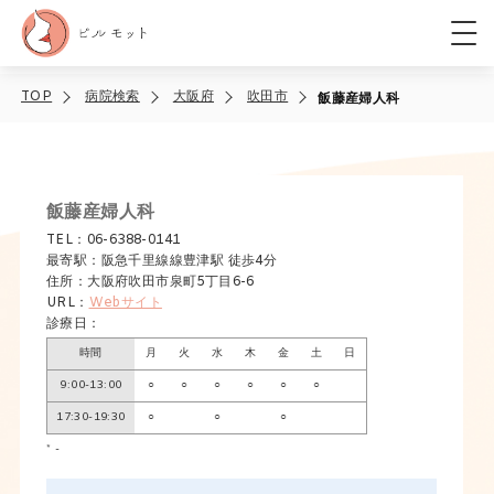
TOP
病院検索
大阪府
吹田市
飯藤産婦人科
飯藤産婦人科
TEL：06-6388-0141
最寄駅：阪急千里線線豊津駅 徒歩4分
住所：大阪府吹田市泉町5丁目6-6
URL：
Webサイト
診療日：
時間
月
火
水
木
金
土
日
9:00-13:00
○
○
○
○
○
○
17:30-19:30
○
○
○
* -