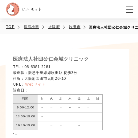
TOP
病院検索
大阪府
吹田市
医療法人社団公仁会城クリ
医療法人社団公仁会城クリニック
TEL：06-6381-2281
最寄駅：阪急千里線線吹田駅 徒歩2分
住所：大阪府吹田市元町26-10
URL：
Webサイト
診療日：
時間
月
火
水
木
金
土
日
9:00-12:00
○
○
○
○
○
○
13:00-19:00
○
16:30-19:00
○
○
○
* -