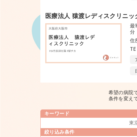
医療法人 猿渡レディスクリニッ
最
分
住
TE
希望の病院
条件を変え
キーワード
絞り込み条件