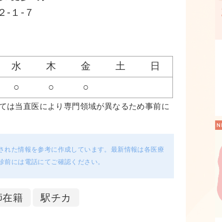
-１-７
水
木
金
土
日
○
○
○
いては当直医により専門領域が異なるため事前に
された情報を参考に作成しています。最新情報は各医療
診前には電話にてご確認ください。
師在籍
駅チカ