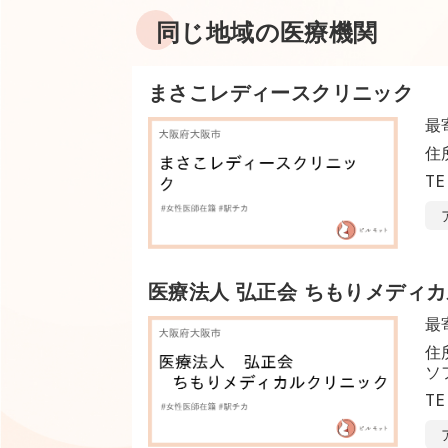
同じ地域の医療機関
まさこレディースクリニック
最
住
TE
医療法人 弘正会 ちもりメディ
最
住
ソ
TE