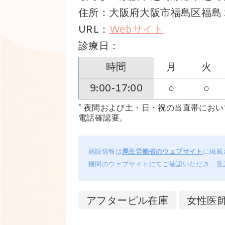
住所：大阪府大阪市福島区福島２
URL：
Webサイト
診療日：
時間
月
火
9:00-17:00
○
○
* 夜間および土・日・祝の当直帯にお
電話確認要。
施設情報は
厚生労働省のウェブサイト
に掲載
機関のウェブサイトにてご確認いただき、受
アフターピル在庫
女性医