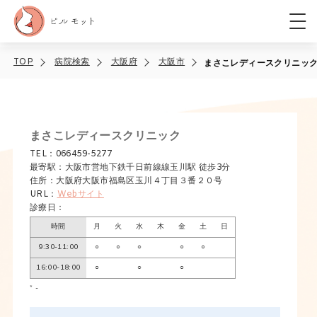
TOP
病院検索
大阪府
大阪市
まさこレディースクリニッ
まさこレディースクリニック
TEL：066459-5277
最寄駅：大阪市営地下鉄千日前線線玉川駅 徒歩3分
住所：大阪府大阪市福島区玉川４丁目３番２０号
URL：
Webサイト
診療日：
時間
月
火
水
木
金
土
日
9:30-11:00
○
○
○
○
○
16:00-18:00
○
○
○
* -