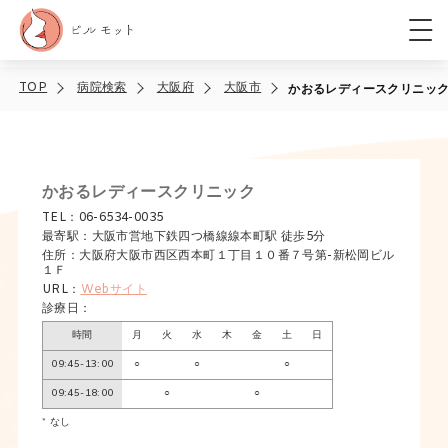
TOP
病院検索
大阪府
大阪市
かおるレディースクリニッ
かおるレディースクリニック
TEL：06-6534-0035
最寄駅：大阪市営地下鉄四つ橋線線本町駅 徒歩5分
住所：大阪府大阪市西区西本町１丁目１０番７号第-新松岡ビル
１Ｆ
URL：
Webサイト
診療日：
時間
月
火
水
木
金
土
日
09:45-13:00
○
○
○
09:45-18:00
○
○
* なし