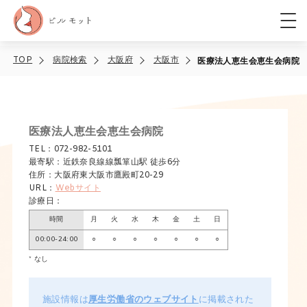
TOP
病院検索
大阪府
大阪市
医療法人恵生会恵生会病院
医療法人恵生会恵生会病院
TEL：072-982-5101
最寄駅：近鉄奈良線線瓢箪山駅 徒歩6分
住所：大阪府東大阪市鷹殿町20-29
URL：
Webサイト
診療日：
時間
月
火
水
木
金
土
日
00:00-24:00
○
○
○
○
○
○
○
* なし
施設情報は
厚生労働省のウェブサイト
に掲載された