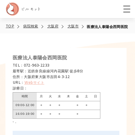
TOP
病院検索
大阪府
大阪市
医療法人泰陽会西岡医院
医療法人泰陽会西岡医院
TEL：072-963-2233
最寄駅：近鉄奈良線線河内花園駅 徒歩8分
住所：大阪府東大阪市吉田4-3-12
URL：
Webサイト
診療日：
時間
月
火
水
木
金
土
日
09:00-12:00
○
○
○
○
○
16:00-19:00
○
○
○
○
* -