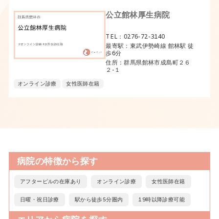
公立館林厚生病院
TEL：0276-72-3140
最寄駅：東武伊勢崎線 館林駅 徒
歩6分
住所：群馬県館林市成島町２６
２-１
オンライン診療
女性医師在籍
病院の特徴から探す
アフターピルの在庫あり
オンライン診療
女性医師在籍
日曜・祝日診療
駅から徒歩5分圏内
19時以降診療可能