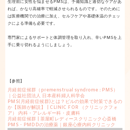
生理前に女性を悩ませるPMSは、予備知識と適切なケアがあ
れば、かなり高確率で軽減させられるものです。そのために
は医療機関での治療に加え、セルフケアや基礎体温のチェッ
クによる準備も必要です。
専門家によるサポートと体調管理を取り入れ、辛いPMSを上
手に乗り切れるようにしましょう。
【参照】
月経前症候群（premenstrual syndrome : PMS）
｜公益社団法人 日本産科婦人科学会
PMS(月経前症候群)とは？ピルの効果で対策できるの
か【医師が解説】 | CLINIC FOR （クリニックフォ
ア） 内科・アレルギー科・皮膚科
月経前症候群 | 茶屋町レディースクリニック心斎橋
PMS・PMDDの治療薬｜銀座心療内科クリニック