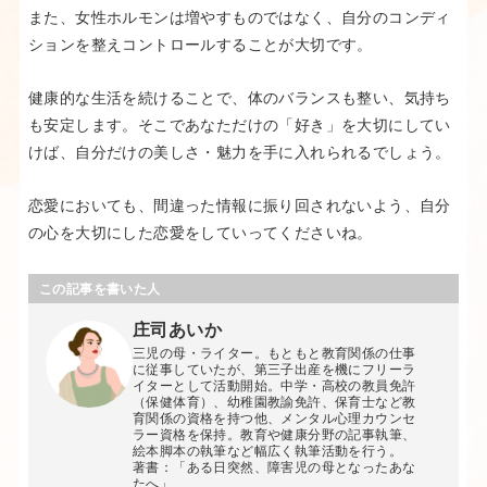
また、女性ホルモンは増やすものではなく、自分のコンディ
ションを整えコントロールすることが大切です。
健康的な生活を続けることで、体のバランスも整い、気持ち
も安定します。そこであなただけの「好き」を大切にしてい
けば、自分だけの美しさ・魅力を手に入れられるでしょう。
恋愛においても、間違った情報に振り回されないよう、自分
の心を大切にした恋愛をしていってくださいね。
この記事を書いた人
庄司あいか
三児の母・ライター。もともと教育関係の仕事
に従事していたが、第三子出産を機にフリーラ
イターとして活動開始。中学・高校の教員免許
（保健体育）、幼稚園教諭免許、保育士など教
育関係の資格を持つ他、メンタル心理カウンセ
ラー資格を保持。教育や健康分野の記事執筆、
絵本脚本の執筆など幅広く執筆活動を行う。
著書：「ある日突然、障害児の母となったあな
たへ」