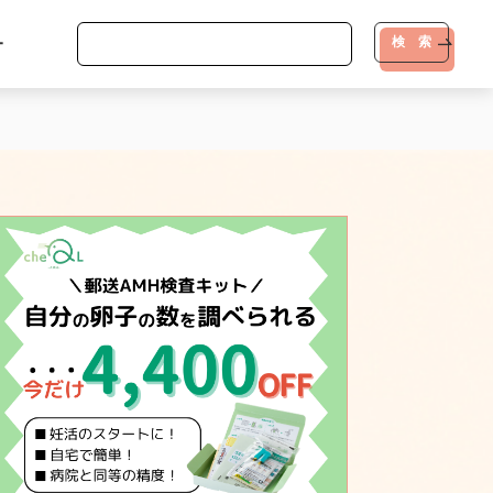
-
検 索