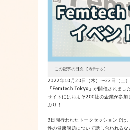
この記事の目次
国内最大規模のフェムテック展示！
2022年10月20日（木）〜22日（
有識者や著名人によるセミナーも実施
「Femtech Tokyo」
が開催されまし
サイトにはおよそ200社の企業が参加し
ピルモット編集部が気になったブース
ぶり！
さいごに
3日間行われたトークセッションでは
性の健康課題について話し合われるな